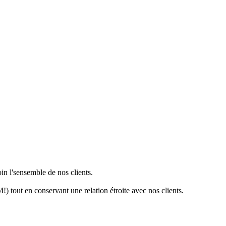
 Découvrez notre analyse complète sur ses avantages et
in l'sensemble de nos clients.
!) tout en conservant une relation étroite avec nos clients.