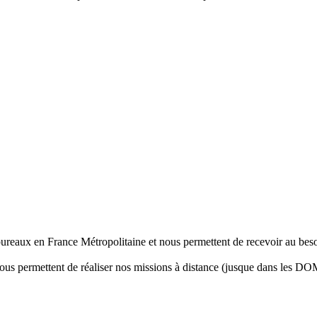
ce
stratégique pour réduire votre pression fiscale tout en préparant votre avenir.
Tout savoir sur le PER et la fiscalité
bureaux en France Métropolitaine et nous permettent de recevoir au beso
nous permettent de réaliser nos missions à distance (jusque dans les DOM