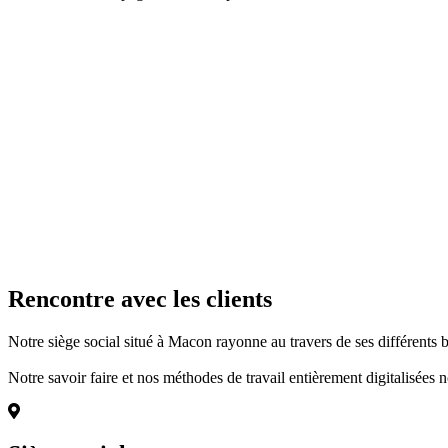
Ressources pour optimiser votre patrimoine
Le PER : un outil d'optimisation fiscale effica
Le Plan d'Épargne Retraite représente une opportunité 
comment l'intégrer à votre stratégie patrimoniale.
Rencontre avec les clients
Notre siège social situé à Macon rayonne au travers de ses différents 
Notre savoir faire et nos méthodes de travail entièrement digitalisées 