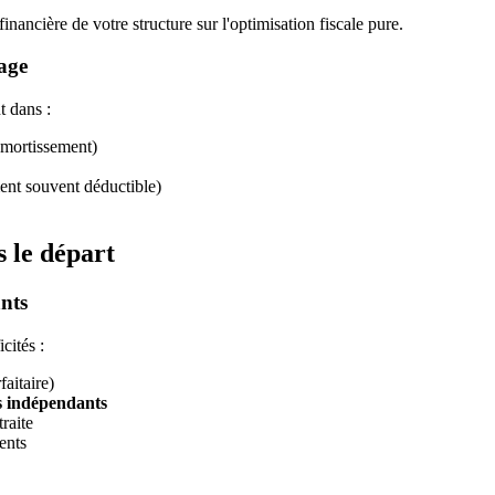
financière de votre structure sur l'optimisation fiscale pure.
rage
t dans :
amortissement)
ment souvent déductible)
s le départ
nts
cités :
aitaire)
es indépendants
raite
ents