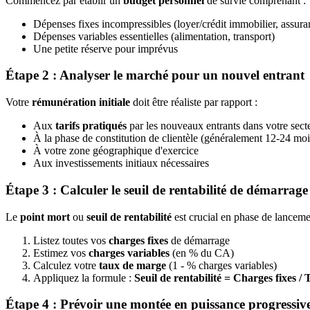
Commencez par établir un
budget personnel
de survie comprenant :
Dépenses fixes incompressibles (loyer/crédit immobilier, assura
Dépenses variables essentielles (alimentation, transport)
Une petite réserve pour imprévus
Étape 2 : Analyser le marché pour un nouvel entrant
Votre
rémunération initiale
doit être réaliste par rapport :
Aux
tarifs pratiqués
par les nouveaux entrants dans votre sect
À la phase de constitution de clientèle (généralement 12-24 moi
À votre zone géographique d'exercice
Aux investissements initiaux nécessaires
Étape 3 : Calculer le seuil de rentabilité de démarrage
Le
point mort
ou
seuil de rentabilité
est crucial en phase de lanceme
Listez toutes vos
charges fixes
de démarrage
Estimez vos
charges variables
(en % du CA)
Calculez votre
taux de marge
(1 - % charges variables)
Appliquez la formule :
Seuil de rentabilité = Charges fixes 
Étape 4 : Prévoir une montée en puissance progressiv