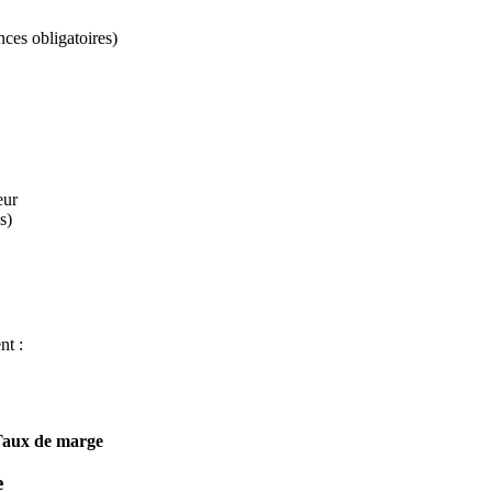
nces obligatoires)
eur
s)
nt :
/ Taux de marge
e